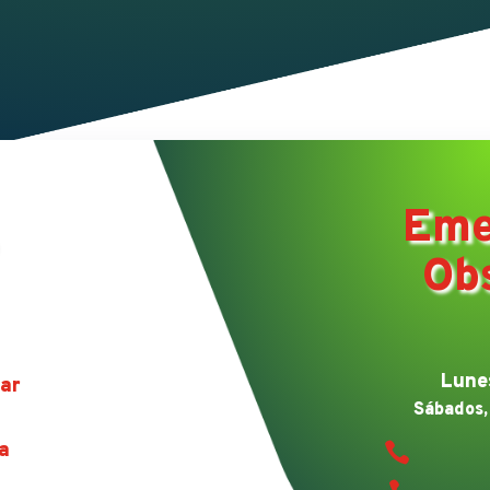
Eme
Ob
Lunes
ar
Sábados,
a
