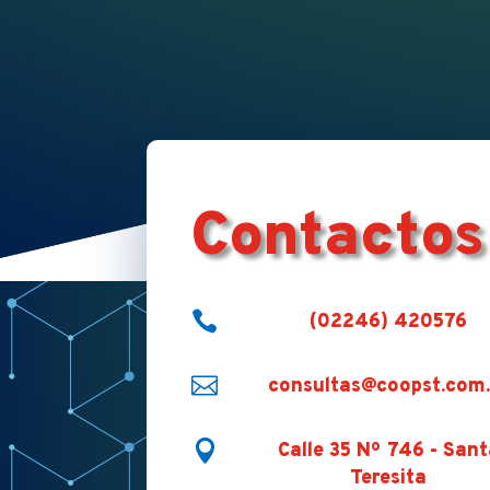
Contactos

(02246) 420576

consultas@coopst.com.

Calle 35 Nº 746 - Sant
Teresita