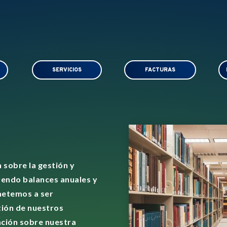
SERVICIOS
FACTURAS
 sobre la gestión y
yendo balances anuales y
metemos a ser
tión de nuestros
ación sobre nuestra